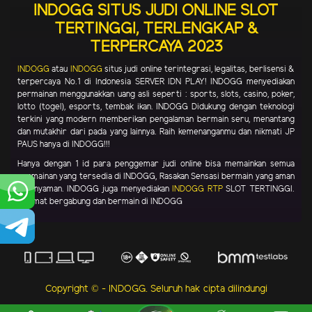
INDOGG SITUS JUDI ONLINE SLOT
TERTINGGI, TERLENGKAP &
TERPERCAYA 2023
INDOGG
atau
INDOGG
situs judi online terintegrasi, legalitas, berlisensi &
terpercaya No.1 di Indonesia SERVER IDN PLAY! INDOGG menyediakan
permainan menggunakkan uang asli seperti : sports, slots, casino, poker,
lotto (togel), esports, tembak ikan. INDOGG Didukung dengan teknologi
terkini yang modern memberikan pengalaman bermain seru, menantang
dan mutakhir dari pada yang lainnya. Raih kemenanganmu dan nikmati JP
PAUS hanya di INDOGG!!!
Hanya dengan 1 id para penggemar judi online bisa memainkan semua
permainan yang tersedia di INDOGG, Rasakan Sensasi bermain yang aman
dan nyaman. INDOGG juga menyediakan
INDOGG RTP
SLOT TERTINGGI.
Selamat bergabung dan bermain di INDOGG
Copyright © - INDOGG. Seluruh hak cipta dilindungi